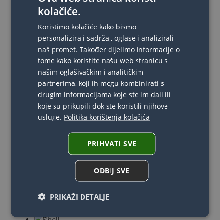
Mađarska
kolačiće.
Koristimo kolačiće kako bismo
INTERNACIONALNO Finale 2022 -
personalizirali sadržaj, oglase i analizirali
Mađarska
naš promet. Također dijelimo informacije o
tome kako koristite našu web stranicu s
ORGANIZATORI
našim oglašivačkim i analitičkim
TAKMIČENJA
partnerima, koji ih mogu kombinirati s
drugim informacijama koje ste im dali ili
koje su prikupili dok ste koristili njihove
usluge.
Politika korištenja kolačića
MEĐUNARODNI
PRIHVATI SVE
PARTNERI
ODBIJ SVE
PRIKAŽI DETALJE