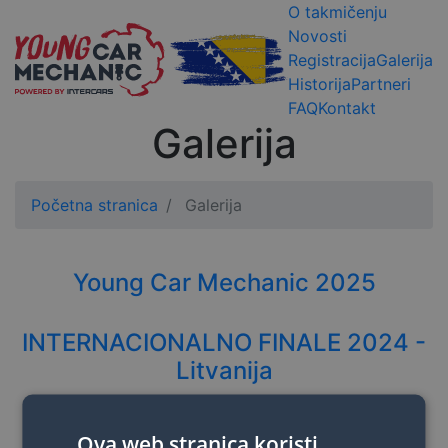
O takmičenju
Novosti
Registracija
Galerija
Historija
Partneri
FAQ
Kontakt
Galerija
Početna stranica
Galerija
Young Car Mechanic 2025
INTERNACIONALNO FINALE 2024 -
Litvanija
INTERNACIONALNO FINALE 2023 -
Ova web stranica koristi